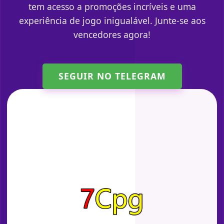
tem acesso a promoções incríveis e uma
experiência de jogo inigualável. Junte-se aos
vencedores agora!
SEGUIR NO TELEGRAM