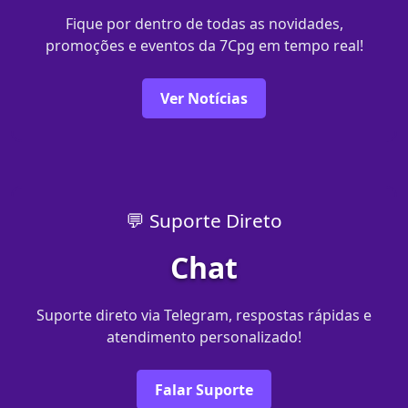
Fique por dentro de todas as novidades,
promoções e eventos da 7Cpg em tempo real!
Ver Notícias
💬 Suporte Direto
Chat
Suporte direto via Telegram, respostas rápidas e
atendimento personalizado!
Falar Suporte