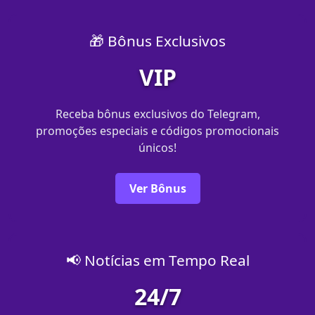
🎁 Bônus Exclusivos
VIP
Receba bônus exclusivos do Telegram,
promoções especiais e códigos promocionais
únicos!
Ver Bônus
📢 Notícias em Tempo Real
24/7