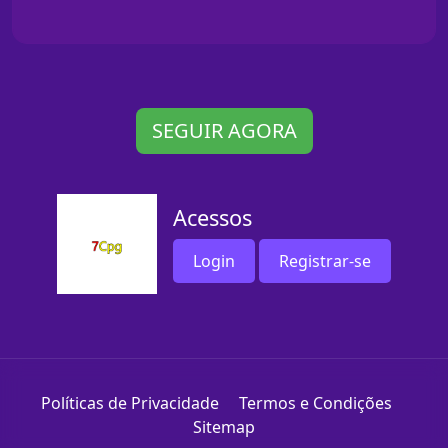
SEGUIR AGORA
Acessos
Login
Registrar-se
Políticas de Privacidade
Termos e Condições
Sitemap