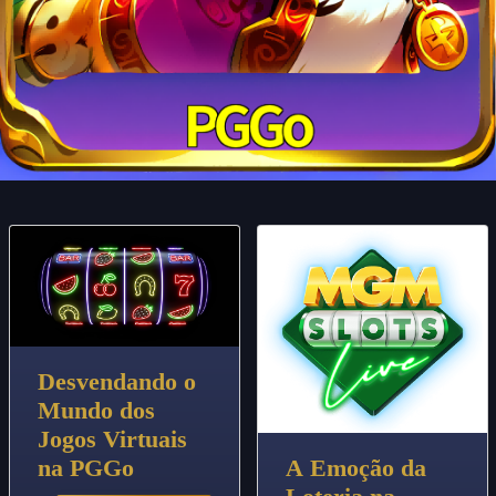
Desvendando o
Mundo dos
Jogos Virtuais
na PGGo
A Emoção da