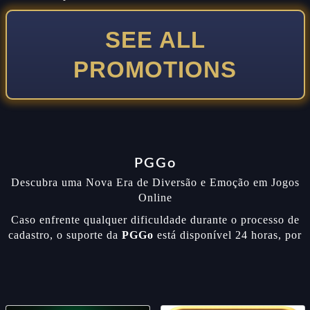
SEE ALL
PROMOTIONS
PGGo
Descubra uma Nova Era de Diversão e Emoção em Jogos
Online
Caso enfrente qualquer dificuldade durante o processo de
cadastro, o suporte da
PGGo
está disponível 24 horas, por